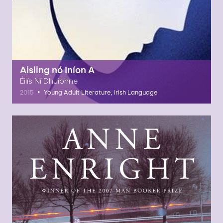
Aisling nó Iníon A
Éilís Ní Dhuibhne
•
2015
Young Adult Literature, Irish Language