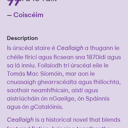
—
Coiscéim
Description
Is úrscéal staire é
a thugann le
Ceallaigh
chéile fíricí agus ficsean sna 1870idí agus
sa lá inniu. Foilsíodh trí úrscéal eile le
Tomás Mac Síomóin, mar aon le
cnuasaigh ghearrscéalta agus fhilíochta,
saothair neamhfhicsin, aistí agus
aistriúcháin ón nGaeilge, ón Spáinnis
agus ón gCatalóinis.
is a historical novel that blends
Ceallaigh