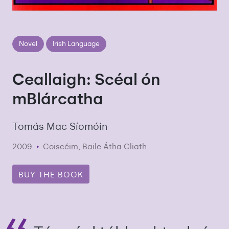
Novel
Irish Language
Ceallaigh: Scéal ón
mBlárcatha
Tomás Mac Síomóin
2009
•
Coiscéim, Baile Átha Cliath
BUY THE BOOK