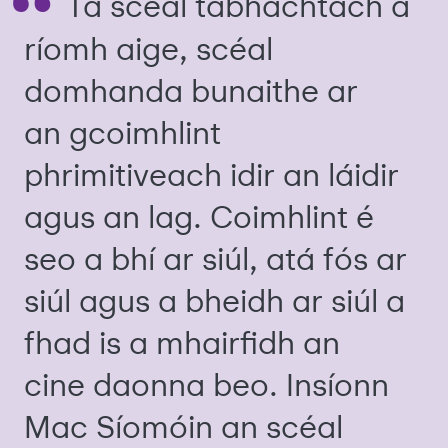
Tá scéal tábhachtach á
ríomh aige, scéal
domhanda bunaithe ar
an gcoimhlint
phrimitiveach idir an láidir
agus an lag. Coimhlint é
seo a bhí ar siúl, atá fós ar
siúl agus a bheidh ar siúl a
fhad is a mhairfidh an
cine daonna beo. Insíonn
Mac Síomóin an scéal