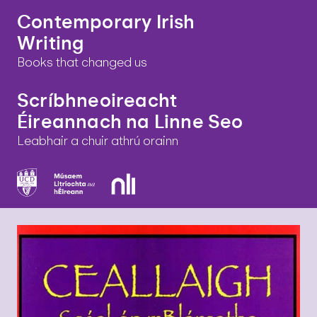
Contemporary Irish
Writing
Books that changed us
Scríbhneoireacht
Éireannach na Linne Seo
Leabhair a chuir athrú orainn