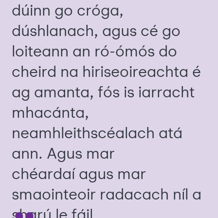
dúinn go cróga,
dúshlanach, agus cé go
loiteann an ró-ómós do
cheird na hiriseoireachta é
ag amanta, fós is iarracht
mhacánta,
neamhleithscéalach atá
ann. Agus mar
chéardaí agus mar
smaointeoir radacach níl a
sharú le fáil.